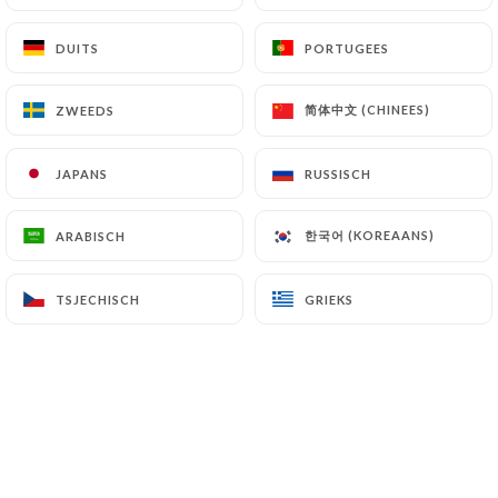
NL
MENU
DUITS
DUITS
PORTUGEES
PORTUGEES
简体中文 (CHINEES)
简体中文 (CHINEES)
ZWEEDS
ZWEEDS
JAPANS
JAPANS
RUSSISCH
RUSSISCH
/
HOME
RESERVERING
한국어 (KOREAANS)
한국어 (KOREAANS)
ARABISCH
ARABISCH
Reservering
TSJECHISCH
TSJECHISCH
GRIEKS
GRIEKS