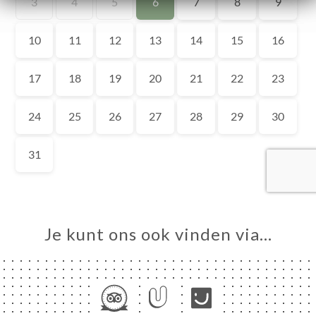
NU
TACT
Je kunt ons ook vinden via…