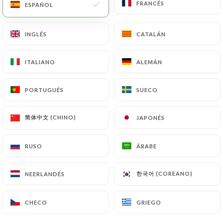
FRANCÉS
FRANCÉS
ESPAÑOL
ESPAÑOL
estarán sujetas a las obligaciones impuestas a
https://heredita.fr
por la ley, en particular en
materia de conservación o archivo de documentos.
INGLÉS
INGLÉS
CATALÁN
CATALÁN
Por último, los Usuarios de
https://heredita.fr
pueden presentar una reclamación ante las
ITALIANO
ITALIANO
ALEMÁN
ALEMÁN
autoridades de control, y en particular ante la CNIL
(
https://www.cnil.fr/fr/plaintes
).
PORTUGUÉS
PORTUGUÉS
SUECO
SUECO
简体中文 (CHINO)
简体中文 (CHINO)
JAPONÉS
JAPONÉS
7.4 No comunicación de los datos personales
https://heredita.fr
se abstiene de tratar, alojar o
transferir la Información recogida de sus Clientes a
RUSO
RUSO
ÁRABE
ÁRABE
un país situado fuera de la Unión Europea o
reconocido como «no adecuado» por la Comisión
한국어 (COREANO)
한국어 (COREANO)
NEERLANDÉS
NEERLANDÉS
Europea sin informar previamente al cliente. No
obstante,
https://heredita.fr
sigue siendo libre
de elegir a sus subcontratistas técnicos y
CHECO
CHECO
GRIEGO
GRIEGO
comerciales, siempre y cuando presenten las