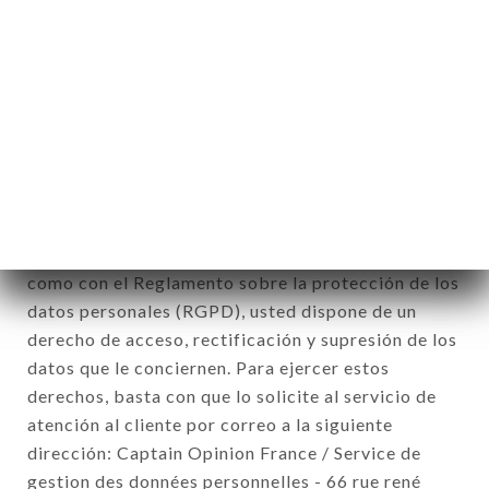
12. Utilización de los datos en el marco
de la inscripción al boletín de noticias.
Datos recogidos con el fin de enviar ofertas
comerciales relativas a la marca HEREDITA. Los
datos recogidos podrán ser tratados por el
conjunto de las filiales y subfiliales de la sociedad.
De conformidad con la ley Informática y Libertad
del 6 de enero de 1978 y modificada en 2004, así
como con el Reglamento sobre la protección de los
datos personales (RGPD), usted dispone de un
derecho de acceso, rectificación y supresión de los
datos que le conciernen. Para ejercer estos
derechos, basta con que lo solicite al servicio de
atención al cliente por correo a la siguiente
dirección: Captain Opinion France / Service de
gestion des données personnelles - 66 rue rené