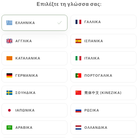
Επιλέξτε τη γλώσσα σας:
Επιλέξτε τη γλώσσα σας:
EL
ΜΕΝΟΎ
ΓΑΛΛΙΚΆ
ΓΑΛΛΙΚΆ
ΕΛΛΗΝΙΚΆ
ΕΛΛΗΝΙΚΆ
ΑΓΓΛΙΚΆ
ΑΓΓΛΙΚΆ
ΙΣΠΑΝΙΚΆ
ΙΣΠΑΝΙΚΆ
ΚΑΤΑΛΑΝΙΚΆ
ΚΑΤΑΛΑΝΙΚΆ
ΙΤΑΛΙΚΆ
ΙΤΑΛΙΚΆ
/
ΑΡΧΙΚΉ
ΚΡΙΤΙΚΈΣ
Κριτικές
ΓΕΡΜΑΝΙΚΆ
ΓΕΡΜΑΝΙΚΆ
ΠΟΡΤΟΓΑΛΙΚΆ
ΠΟΡΤΟΓΑΛΙΚΆ
简体中文 (ΚΙΝΈΖΙΚΑ)
简体中文 (ΚΙΝΈΖΙΚΑ)
ΣΟΥΗΔΙΚΆ
ΣΟΥΗΔΙΚΆ
283 κριτικές για Uniiti
ΙΑΠΩΝΙΚΆ
ΙΑΠΩΝΙΚΆ
ΡΩΣΙΚΆ
ΡΩΣΙΚΆ
4.6 / 5
ΑΡΑΒΙΚΆ
ΑΡΑΒΙΚΆ
ΟΛΛΑΝΔΙΚΆ
ΟΛΛΑΝΔΙΚΆ
100% αληθινές, επαληθευμένες κριτικές.