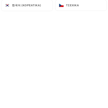
한국어 (ΚΟΡΕΆΤΙΚΑ)
한국어 (ΚΟΡΕΆΤΙΚΑ)
ΤΣΈΧΙΚΑ
ΤΣΈΧΙΚΑ
Lionel B. βαθμολογήθηκε
L
5/5
06/07/2026
•
03:52
Chadia B. βαθμολογήθηκε
C
3/5
04/07/2026
•
07:51
Esin A. βαθμολογήθηκε
E
5/5
Super bon, super bien accueilli endroit est
très bien
01/07/2026
•
07:48